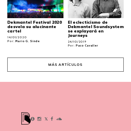
Dekmantel Festival 2020
El eclecticismo de
desvela su alucinante
Dekmantel Soundsystem
cartel
se explayará en
Journeys
14/01/2020
Por:
Mario G. Sinde
24/10/2019
Por:
Paco Cavaller
MÁS ARTÍCULOS
𝕏