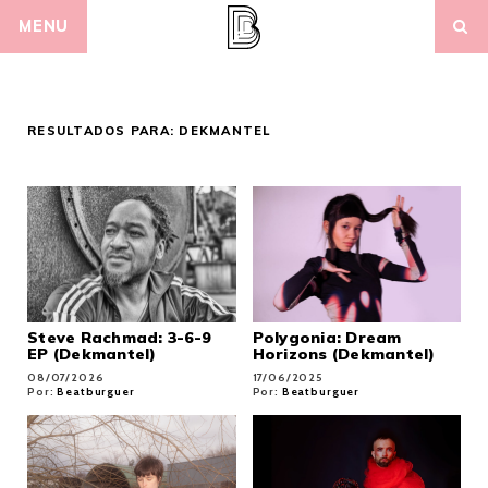
Skip
MENU
to
content
RESULTADOS PARA:
DEKMANTEL
Steve Rachmad: 3-6-9
Polygonia: Dream
EP (Dekmantel)
Horizons (Dekmantel)
08/07/2026
17/06/2025
Por:
Beatburguer
Por:
Beatburguer