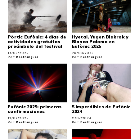
Pòrtic Eufònic: 4 días de
Hyetal, Yugen Blakrok y
actividades gratuitas
Blanca Paloma en
preámbulo del festival
Eufònic 2025
14/05/2025
20/03/2025
Por:
Beatburguer
Por:
Beatburguer
Eufònic 2025: primeras
5 imperdibles de Eufònic
confirmaciones
2024
19/02/2025
11/07/2024
Por:
Beatburguer
Por:
Beatburguer