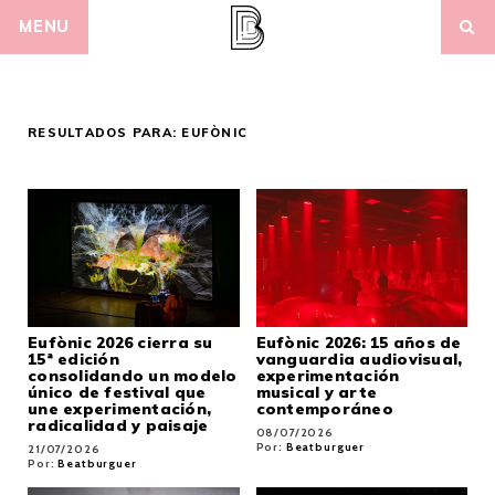
Skip
MENU
to
content
RESULTADOS PARA:
EUFÒNIC
Eufònic 2026 cierra su
Eufònic 2026: 15 años de
15ª edición
vanguardia audiovisual,
consolidando un modelo
experimentación
único de festival que
musical y arte
une experimentación,
contemporáneo
radicalidad y paisaje
08/07/2026
Por:
Beatburguer
21/07/2026
Por:
Beatburguer