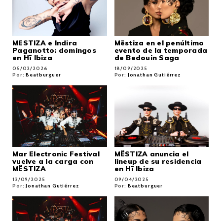
MESTIZA e Indira
Mëstiza en el penúltimo
Paganotto: domingos
evento de la temporada
en Hï Ibiza
de Bedouin Saga
05/02/2026
18/09/2025
Por:
Beatburguer
Por:
Jonathan Gutiérrez
Mar Electronic Festival
MËSTIZA anuncia el
vuelve a la carga con
lineup de su residencia
MËSTIZA
en Hï Ibiza
13/09/2025
09/04/2025
Por:
Jonathan Gutiérrez
Por:
Beatburguer