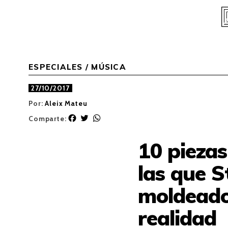
Skip
to
content
ESPECIALES
/
MÚSICA
27/10/2017
Por:
Aleix Mateu
F
T
W
Comparte:
a
w
h
c
i
a
10 piezas
e
t
t
b
t
s
las que 
o
e
A
o
r
p
moldeado
k
p
realidad