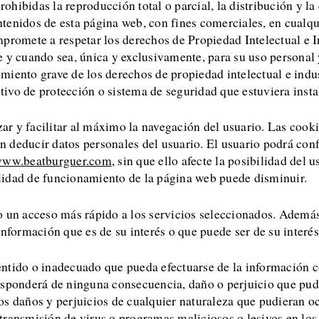
ohibidas la reproducción total o parcial, la distribución y l
ontenidos de esta página web, con fines comerciales, en cualqu
mpromete a respetar los derechos de Propiedad Intelectual e I
e y cuando sea, única y exclusivamente, para su uso personal
iento grave de los derechos de propiedad intelectual e indust
itivo de protección o sistema de seguridad que estuviera inst
zar y facilitar al máximo la navegación del usuario. Las coo
 deducir datos personales del usuario. El usuario podrá conf
ww.beatburguer.com
, sin que ello afecte la posibilidad del
lidad de funcionamiento de la página web puede disminuir.
rio un acceso más rápido a los servicios seleccionados. Ademá
nformación que es de su interés o que puede ser de su interés,
ntido o inadecuado que pueda efectuarse de la información c
esponderá de ninguna consecuencia, daño o perjuicio que pud
s daños y perjuicios de cualquier naturaleza que pudieran oca
a transmisión de virus o programas maliciosos o lesivos en lo