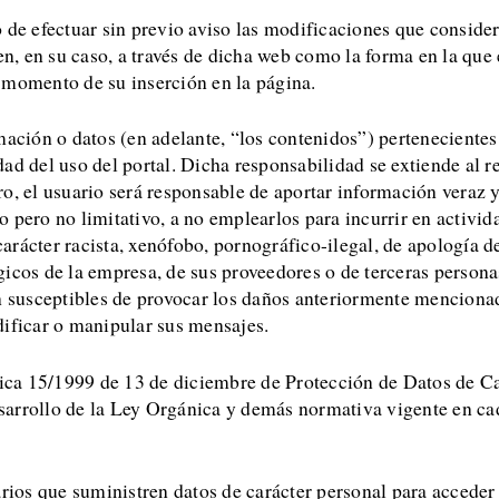
o de efectuar sin previo aviso las modificaciones que consid
ten, en su caso, a través de dicha web como la forma en la qu
 momento de su inserción en la página.
ación o datos (en adelante, “los contenidos”) pertenecientes a
ad del uso del portal. Dicha responsabilidad se extiende al r
o, el usuario será responsable de aportar información veraz y
pero no limitativo, a no emplearlos para incurrir en actividade
rácter racista, xenófobo, pornográfico-ilegal, de apología de
icos de la empresa, de sus proveedores o de terceras personas,
n susceptibles de provocar los daños anteriormente mencionados
dificar o manipular sus mensajes.
ca 15/1999 de 13 de diciembre de Protección de Datos de Ca
sarrollo de la Ley Orgánica y demás normativa vigente en ca
arios que suministren datos de carácter personal para acceder 