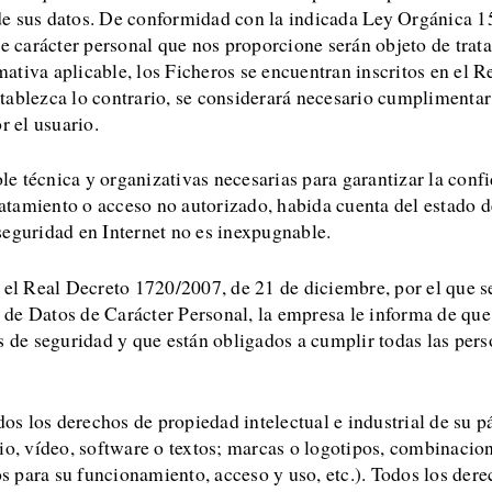
de sus datos. De conformidad con la indicada Ley Orgánica 1
de carácter personal que nos proporcione serán objeto de tra
ativa aplicable, los Ficheros se encuentran inscritos en el 
ablezca lo contrario, se considerará necesario cumplimentar to
r el usuario.
 técnica y organizativas necesarias para garantizar la confi
ratamiento o acceso no autorizado, habida cuenta del estado de
seguridad en Internet no es inexpugnable.
n el Real Decreto 1720/2007, de 21 de diciembre, por el que 
 de Datos de Carácter Personal, la empresa le informa de q
de seguridad y que están obligados a cumplir todas las pers
odos los derechos de propiedad intelectual e industrial de su
io, vídeo, software o textos; marcas o logotipos, combinacion
 para su funcionamiento, acceso y uso, etc.). Todos los derec