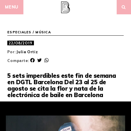
Skip
MENU
to
content
ESPECIALES
/
MÚSICA
22/08/2019
Por:
Julia Ortiz
F
T
W
Comparte:
a
w
h
c
i
a
5 sets imperdibles este fin de semana
e
t
t
en DGTL Barcelona
Del 23 al 25 de
b
t
s
agosto se cita la flor y nata de la
o
e
A
electrónica de baile en Barcelona
o
r
p
k
p
Tiempo de lectura:
5
minutos