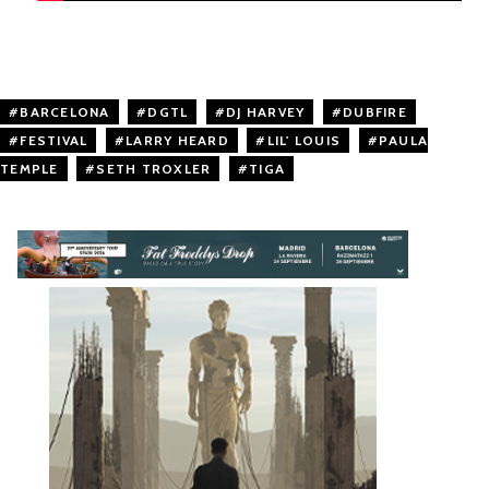
BARCELONA
,
DGTL
,
DJ HARVEY
,
DUBFIRE
,
FESTIVAL
,
LARRY HEARD
,
LIL' LOUIS
,
PAULA
TEMPLE
,
SETH TROXLER
,
TIGA