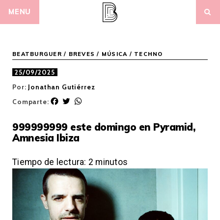
Skip
MENU
to
content
BEATBURGUER
/
BREVES
/
MÚSICA
/
TECHNO
25/09/2025
Por:
Jonathan Gutiérrez
F
T
W
Comparte:
a
w
h
c
i
a
999999999 este domingo en Pyramid,
e
t
t
Amnesia Ibiza
b
t
s
o
e
A
o
r
p
Tiempo de lectura:
2
minutos
k
p