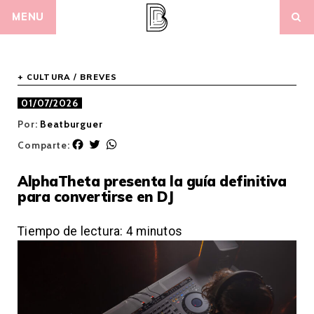
Skip
MENU
to
content
+ CULTURA
/
BREVES
01/07/2026
Por:
Beatburguer
F
T
W
Comparte:
a
w
h
c
i
a
AlphaTheta presenta la guía definitiva
e
t
t
para convertirse en DJ
b
t
s
o
e
A
o
r
p
Tiempo de lectura:
4
minutos
k
p