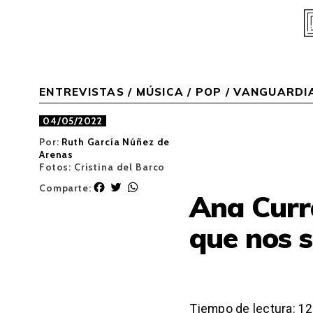
Skip
to
content
ENTREVISTAS
/
MÚSICA
/
POP / VANGUARDI
04/05/2022
Por:
Ruth García Núñez de
Arenas
Fotos: Cristina del Barco
F
T
W
Comparte:
Ana Curra
a
w
h
c
i
a
que nos 
e
t
t
b
t
s
o
e
A
o
r
p
k
p
Tiempo de lectura:
12