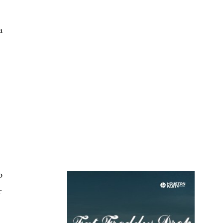
a
a
o
r