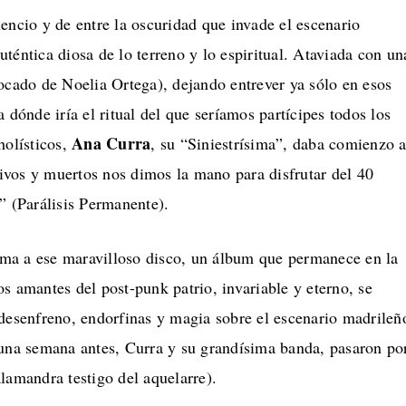
encio y de entre la oscuridad que invade el escenario
téntica diosa de lo terreno y lo espiritual. Ataviada con un
ocado de Noelia Ortega), dejando entrever ya sólo en esos
 dónde iría el ritual del que seríamos partícipes todos los
Ana Curra
holísticos,
, su “Siniestrísima”, daba comienzo 
vos y muertos nos dimos la mano para disfrutar del 40
” (Parálisis Permanente).
ma a ese maravilloso disco, un álbum que permanece en la
s amantes del post-punk patrio, invariable y eterno, se
 desenfreno, endorfinas y magia sobre el escenario madrileñ
(una semana antes, Curra y su grandísima banda, pasaron po
lamandra testigo del aquelarre).