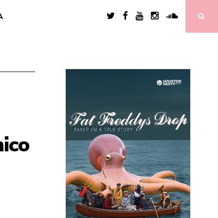
A
nico