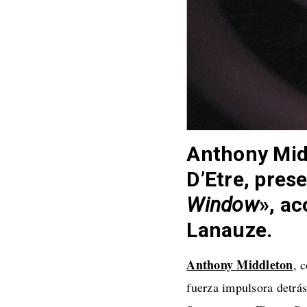
Anthony Mid
D’Etre, pres
Window
», a
Lanauze.
Anthony Middleton
, 
fuerza impulsora detrá