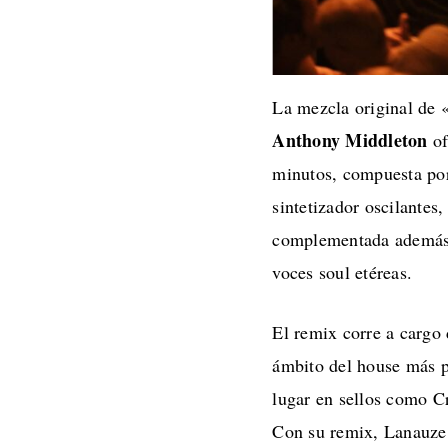
La mezcla original de
Anthony Middleton
o
minutos, compuesta por
sintetizador oscilantes
complementada además p
voces soul etéreas.
El remix corre a cargo
ámbito del house más p
lugar en sellos como C
Con su remix, Lanauze 