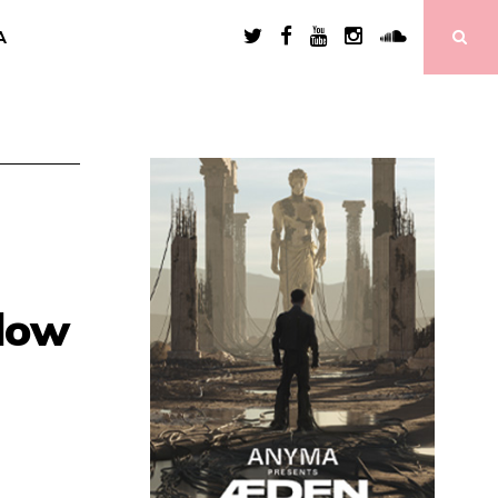
A
dow