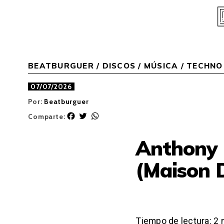
Skip
to
content
BEATBURGUER
/
DISCOS
/
MÚSICA
/
TECHNO
07/07/2026
Por:
Beatburguer
F
T
W
Comparte:
a
w
h
c
i
a
Anthony 
e
t
t
b
t
s
(Maison 
o
e
A
o
r
p
k
p
Tiempo de lectura:
2