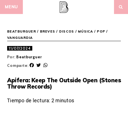
Skip
MENU
to
content
BEATBURGUER
/
BREVES
/
DISCOS
/
MÚSICA
/
POP /
VANGUARDIA
11/07/2024
Por:
Beatburguer
F
T
W
Comparte:
a
w
h
c
i
a
Apifera: Keep The Outside Open (Stones
e
t
t
Throw Records)
b
t
s
o
e
A
o
r
p
Tiempo de lectura:
2
minutos
k
p