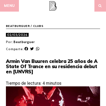
Skip
MENU
to
content
BEATBURGUER
/
CLUBS
02/03/2026
Por:
Beatburguer
F
T
W
Comparte:
a
w
h
c
i
a
Armin Van Buuren celebra 25 años de A
e
t
t
State Of Trance en su residencia debut
b
t
s
en [UNVRS]
o
e
A
o
r
p
k
p
Tiempo de lectura:
4
minutos