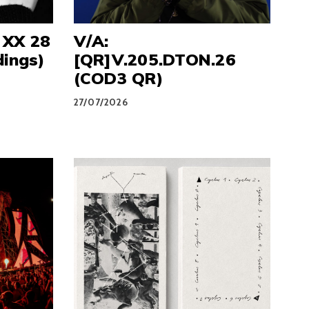
 XX 28
V/A:
dings)
[QR]V.205.DTON.26
(COD3 QR)
27/07/2026