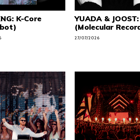
G: K-Core
YUADA & JOOST:
abot)
(Molecular Recor
6
27/07/2026