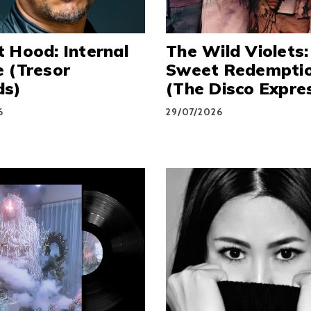
 Hood: Internal
The Wild Violets:
 (Tresor
Sweet Redempti
ds)
(The Disco Expre
6
29/07/2026