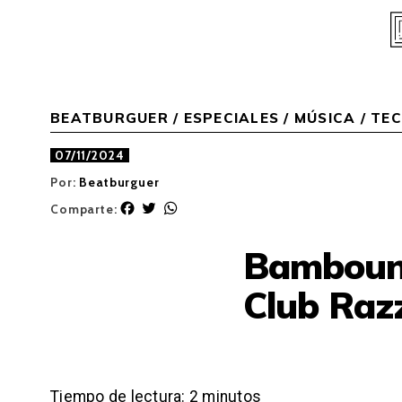
Skip
to
content
BEATBURGUER
/
ESPECIALES
/
MÚSICA
/
TE
07/11/2024
Por:
Beatburguer
F
T
W
Comparte:
a
w
h
c
i
a
Bamboun
e
t
t
b
t
s
Club Raz
o
e
A
o
r
p
k
p
Tiempo de lectura:
2
minutos