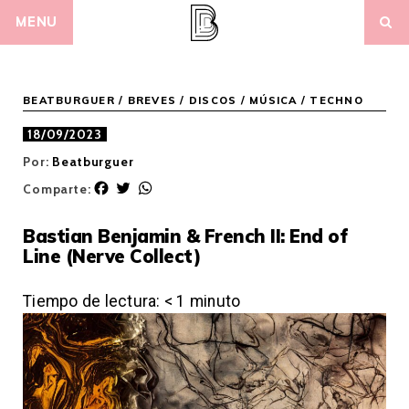
Skip
MENU
to
content
BEATBURGUER
/
BREVES
/
DISCOS
/
MÚSICA
/
TECHNO
18/09/2023
Por:
Beatburguer
F
T
W
Comparte:
a
w
h
c
i
a
Bastian Benjamin & French II: End of
e
t
t
Line (Nerve Collect)
b
t
s
o
e
A
o
r
p
Tiempo de lectura:
< 1
minuto
k
p