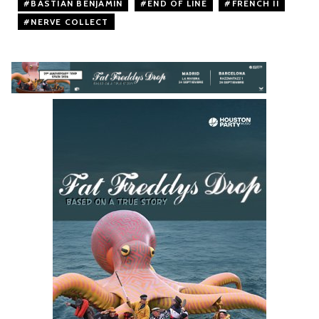
BASTIAN BENJAMIN
,
END OF LINE
,
FRENCH II
,
NERVE COLLECT