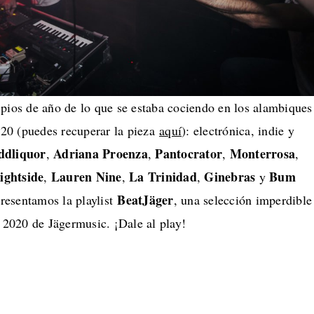
ipios de año de lo que se estaba cociendo en los alambiques
20 (puedes recuperar la pieza
aquí
): electrónica, indie y
dliquor
Adriana Proenza
Pantocrator
Monterrosa
,
,
,
,
ightside
Lauren Nine
La Trinidad
Ginebras
Bum
,
,
,
y
BeatJäger
presentamos la playlist
, una selección imperdible
s 2020 de Jägermusic. ¡Dale al play!