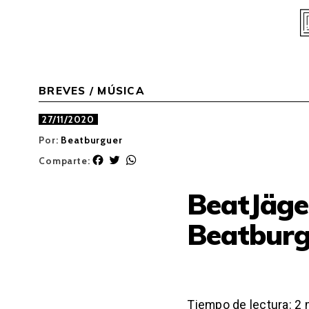
Skip
to
content
BREVES
/
MÚSICA
27/11/2020
Por:
Beatburguer
F
T
W
Comparte:
a
w
h
c
i
a
BeatJäge
e
t
t
b
t
s
Beatburg
o
e
A
o
r
p
k
p
Tiempo de lectura:
2