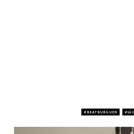
BEATBURGUER
,
JÄ