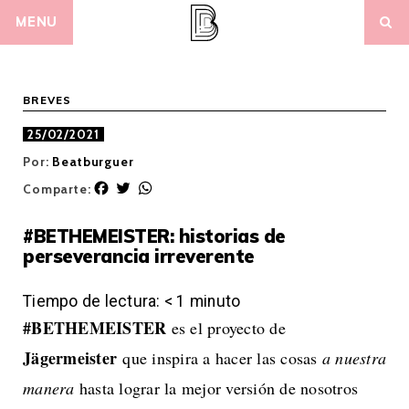
Skip
MENU
to
content
BREVES
25/02/2021
Por:
Beatburguer
F
T
W
Comparte:
a
w
h
c
i
a
#BETHEMEISTER: historias de
e
t
t
perseverancia irreverente
b
t
s
o
e
A
o
r
p
Tiempo de lectura:
< 1
minuto
k
p
#BETHEMEISTER
es el proyecto de
Jägermeister
que inspira a hacer las cosas
a nuestra
manera
hasta lograr la mejor versión de nosotros