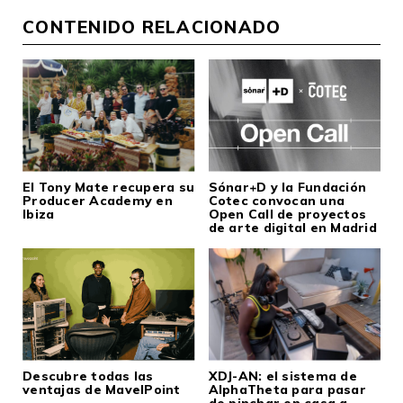
CONTENIDO RELACIONADO
El Tony Mate recupera su
Sónar+D y la Fundación
Producer Academy en
Cotec convocan una
Ibiza
Open Call de proyectos
de arte digital en Madrid
Descubre todas las
XDJ-AN: el sistema de
ventajas de MavelPoint
AlphaTheta para pasar
de pinchar en casa a