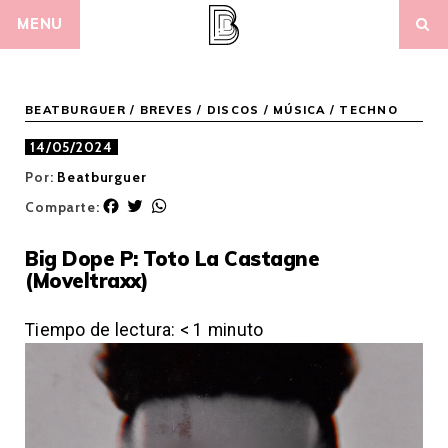
Skip
MENU
to
content
BEATBURGUER
/
BREVES
/
DISCOS
/
MÚSICA
/
TECHNO
14/05/2024
Por:
Beatburguer
F
T
W
Comparte:
a
w
h
c
i
a
Big Dope P: Toto La Castagne
e
t
t
(Moveltraxx)
b
t
s
o
e
A
o
r
p
Tiempo de lectura:
< 1
minuto
k
p