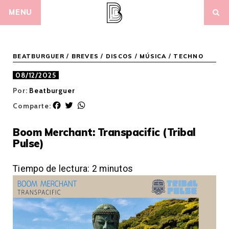
Skip
MENU
to
content
BEATBURGUER
/
BREVES
/
DISCOS
/
MÚSICA
/
TECHNO
08/12/2025
Por:
Beatburguer
F
T
W
Comparte:
a
w
h
c
i
a
Boom Merchant: Transpacific (Tribal
e
t
t
Pulse)
b
t
s
o
e
A
o
r
p
Tiempo de lectura:
2
minutos
k
p