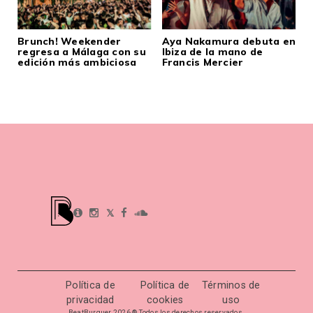
Brunch! Weekender
Aya Nakamura debuta en
regresa a Málaga con su
Ibiza de la mano de
edición más ambiciosa
Francis Mercier
𝕏
Política de
Política de
Términos de
privacidad
cookies
uso
BeatBurguer 2026 ® Todos los derechos reservados.