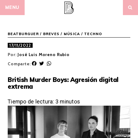
Skip
MENU
to
content
BEATBURGUER
/
BREVES
/
MÚSICA
/
TECHNO
17/11/2022
Por:
José Luis Moreno Rubio
F
T
W
Comparte:
a
w
h
c
i
a
British Murder Boys: Agresión digital
e
t
t
extrema
b
t
s
o
e
A
o
r
p
Tiempo de lectura:
3
minutos
k
p