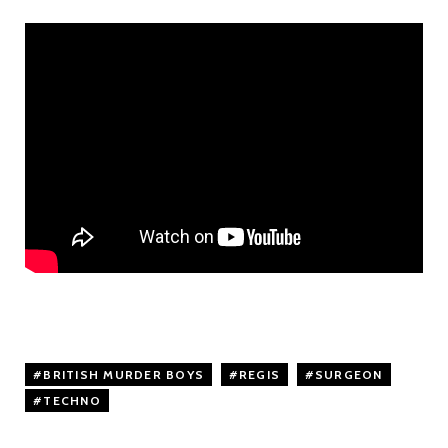
BRITISH MURDER BOYS
,
REGIS
,
SURGEON
,
TECHNO