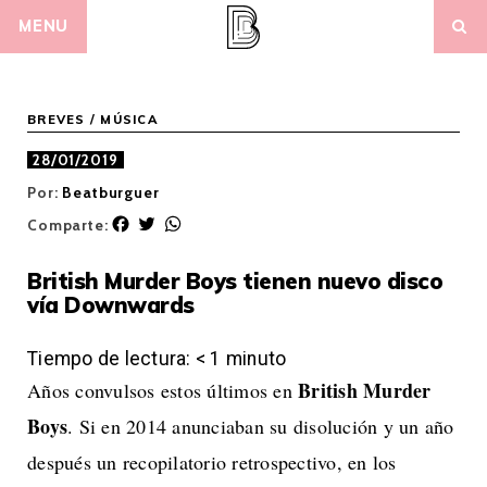
Skip
MENU
to
content
BREVES
/
MÚSICA
28/01/2019
Por:
Beatburguer
F
T
W
Comparte:
a
w
h
c
i
a
British Murder Boys tienen nuevo disco
e
t
t
vía Downwards
b
t
s
o
e
A
o
r
p
Tiempo de lectura:
< 1
minuto
k
p
British Murder
Años convulsos estos últimos en
Boys
. Si en 2014 anunciaban su disolución y un año
después un recopilatorio retrospectivo, en los