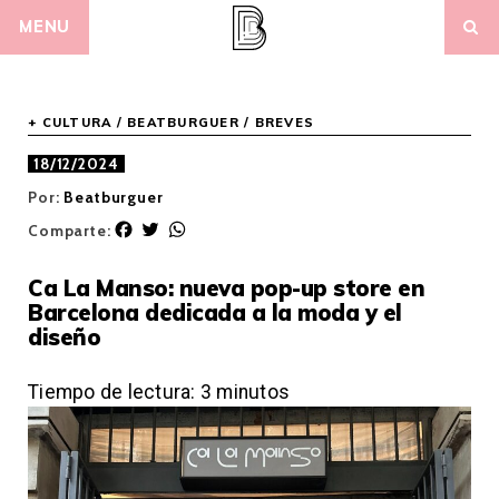
Skip
MENU
to
content
+ CULTURA
/
BEATBURGUER
/
BREVES
18/12/2024
Por:
Beatburguer
F
T
W
Comparte:
a
w
h
c
i
a
Ca La Manso: nueva pop-up store en
e
t
t
Barcelona dedicada a la moda y el
b
t
s
diseño
o
e
A
o
r
p
k
p
Tiempo de lectura:
3
minutos