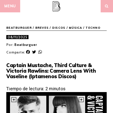
Skip
MENU
to
content
BEATBURGUER
/
BREVES
/
DISCOS
/
MÚSICA
/
TECHNO
08/11/2025
Por:
Beatburguer
F
T
W
Comparte:
a
w
h
c
i
a
Captain Mustache, Third Culture &
e
t
t
Victoria Rawlins: Camera Lens With
b
t
s
Vaseline (Iptamenos Discos)
o
e
A
o
r
p
k
p
Tiempo de lectura:
2
minutos