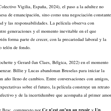
olectivo Vigilia, España, 2024), el paso a la adultez no
esa de emancipación, sino como una negociación constant
tad y las responsabilidades. La película observa con
ntre generaciones y el momento inevitable en el que
bién forma parte de crecer, con la precariedad laboral y la
o telón de fondo.
ochette y Gerard-Jan Claes, Bélgica, 2022) en el momento
enzar. Billie y Lucas abandonan Bruselas para iniciar la
 un año lleno de cambios. Entre conversaciones con amigos,
xpectativas sobre el futuro, la película construye un retrato
 afectivo y de la incertidumbre que acompaña al primer amor
Ce n’est qu’un au revoir
Un
me Brac, compuesto por
y