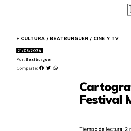
Skip
to
content
+ CULTURA
/
BEATBURGUER
/
CINE Y TV
21/05/2026
Por:
Beatburguer
F
T
W
Comparte:
a
w
h
c
i
a
Cartograf
e
t
t
b
t
s
Festival
o
e
A
o
r
p
k
p
Tiempo de lectura:
2