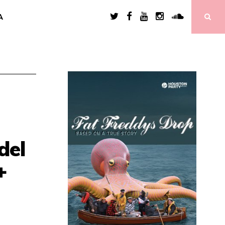
A
del
+