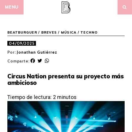
Skip
MENU
to
content
BEATBURGUER
/
BREVES
/
MÚSICA
/
TECHNO
04/09/2025
Por:
Jonathan Gutiérrez
F
T
W
Comparte:
a
w
h
c
i
a
Circus Nation presenta su proyecto más
e
t
t
ambicioso
b
t
s
o
e
A
o
r
p
Tiempo de lectura:
2
minutos
k
p