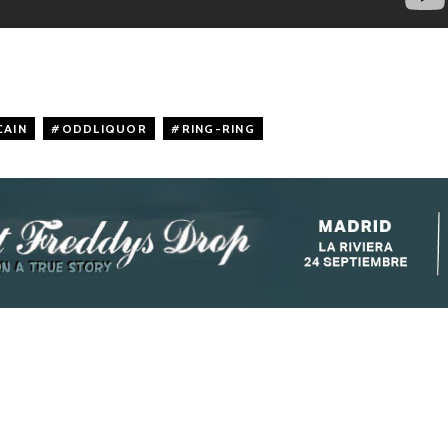
CAIN
,
ODDLIQUOR
,
RING-RING