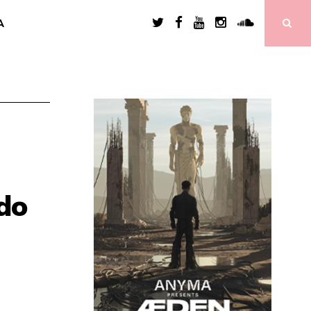
A
ndo