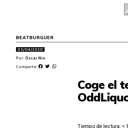
Skip
to
content
BEATBURGUER
03/04/2020
Por:
Òscar Nin
F
T
W
Comparte:
a
w
h
c
i
a
Coge el t
e
t
t
b
t
s
OddLiquo
o
e
A
o
r
p
k
p
Tiempo de lectura:
< 