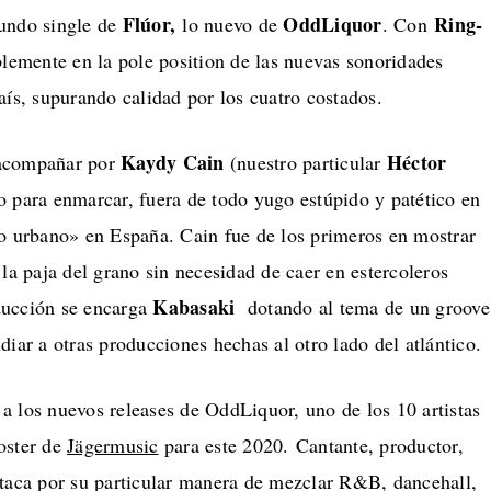
Flúor,
OddLiquor
Ring-
undo single de
lo nuevo de
. Con
blemente en la pole position de las nuevas sonoridades
aís, supurando calidad por los cuatro costados.
Kaydy Cain
Héctor
 acompañar por
(nuestro particular
o para enmarcar, fuera de todo yugo estúpido y patético en
lo urbano» en España. Cain fue de los primeros en mostrar
 la paja del grano sin necesidad de caer en estercoleros
Kabasaki
ducción se encarga
dotando al tema de un groove
diar a otras producciones hechas al otro lado del atlántico.
a los nuevos releases de OddLiquor, uno de los 10 artistas
oster de
Jägermusic
para este 2020. Cantante, productor,
staca por su particular manera de mezclar R&B, dancehall,