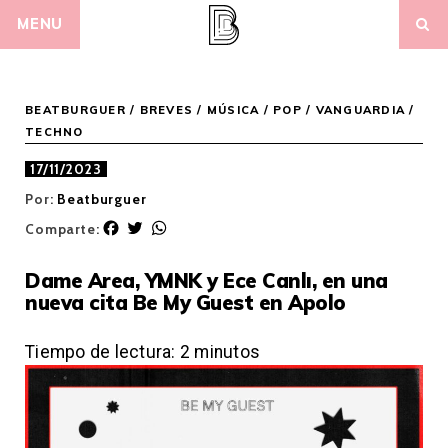
Skip
MENU
to
content
BEATBURGUER
/
BREVES
/
MÚSICA
/
POP / VANGUARDIA
/
TECHNO
17/11/2023
Por:
Beatburguer
F
T
W
Comparte:
a
w
h
c
i
a
Dame Area, YMNK y Ece Canlı, en una
e
t
t
nueva cita Be My Guest en Apolo
b
t
s
o
e
A
o
r
p
Tiempo de lectura:
2
minutos
k
p