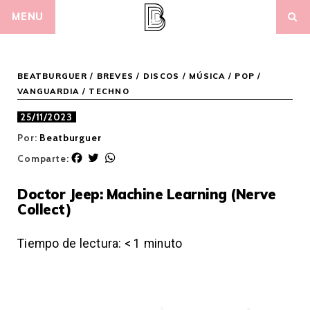
Skip
MENU
to
content
BEATBURGUER
/
BREVES
/
DISCOS
/
MÚSICA
/
POP /
VANGUARDIA
/
TECHNO
25/11/2023
Por:
Beatburguer
F
T
W
Comparte:
a
w
h
c
i
a
Doctor Jeep: Machine Learning (Nerve
e
t
t
Collect)
b
t
s
o
e
A
o
r
p
Tiempo de lectura:
< 1
minuto
k
p