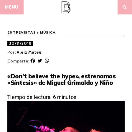
Skip
MENU
to
content
ENTREVISTAS
/
MÚSICA
30/11/2018
Por:
Aleix Mateu
F
T
W
Comparte:
a
w
h
c
i
a
«Don’t believe the hype», estrenamos
e
t
t
«Síntesis» de Miguel Grimaldo y Niño
b
t
s
o
e
A
o
r
p
Tiempo de lectura:
6
minutos
k
p