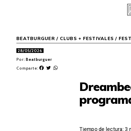
Skip
to
content
BEATBURGUER
/
CLUBS + FESTIVALES
/
FEST
28/05/2026
Por:
Beatburguer
F
T
W
Comparte:
a
w
h
c
i
a
Dreambea
e
t
t
b
t
s
programa
o
e
A
o
r
p
k
p
Tiempo de lectura:
3