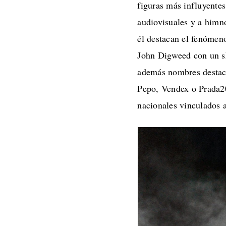
figuras más influyentes
audiovisuales y a himn
él destacan el fenómen
John Digweed con un sh
además nombres desta
Pepo, Vendex o Prada20
nacionales vinculados 