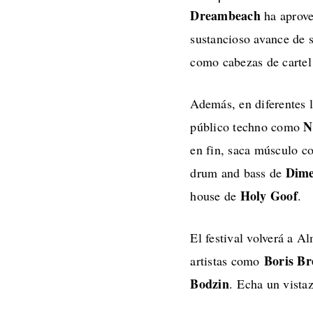
Dreambeach
ha aprove
sustancioso avance de 
como cabezas de cartel
Además, en diferentes l
N
público techno como
en fin, saca músculo c
Dime
drum and bass de
Holy Goof
house de
.
El festival volverá a A
Boris Br
artistas como
Bodzin
. Echa un vistaz