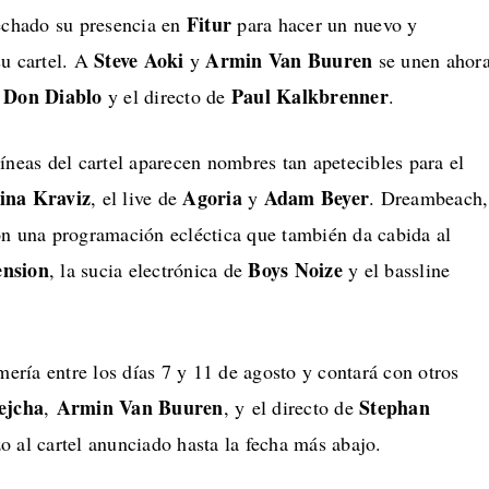
Fitur
chado su presencia en
para hacer un nuevo y
Steve Aoki
Armin Van Buuren
su cartel. A
y
se unen ahor
Don Diablo
Paul Kalkbrenner
y el directo de
.
íneas del cartel aparecen nombres tan apetecibles para el
ina Kraviz
Agoria
Adam Beyer
, el live de
y
. Dreambeach,
on una programación ecléctica que también da cabida al
nsion
Boys Noize
, la sucia electrónica de
y el bassline
lmería entre los días 7 y 11 de agosto y contará con otros
ejcha
Armin Van Buuren
Stephan
,
, y el directo de
o al cartel anunciado hasta la fecha más abajo.