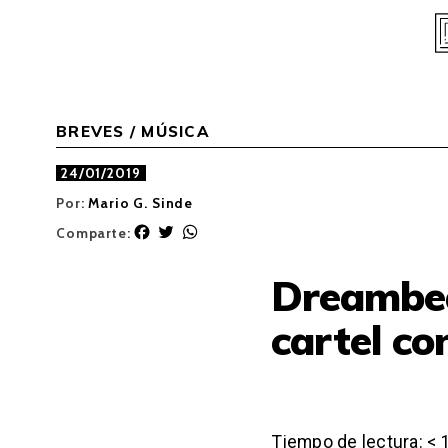
Skip
to
content
BREVES
/
MÚSICA
24/01/2019
Por:
Mario G. Sinde
F
T
W
Comparte:
a
w
h
c
i
a
Dreambea
e
t
t
b
t
s
cartel c
o
e
A
o
r
p
k
p
Tiempo de lectura:
< 