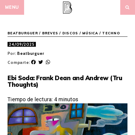
Skip
MENU
to
content
BEATBURGUER
/
BREVES
/
DISCOS
/
MÚSICA
/
TECHNO
24/09/2025
Por:
Beatburguer
F
T
W
Comparte:
a
w
h
c
i
a
Ebi Soda: Frank Dean and Andrew (Tru
e
t
t
Thoughts)
b
t
s
o
e
A
o
r
p
Tiempo de lectura:
4
minutos
k
p