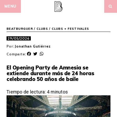
Skip
MENU
to
content
BEATBURGUER
/
CLUBS
/
CLUBS + FESTIVALES
29/05/2026
Por:
Jonathan Gutiérrez
F
T
W
Comparte:
a
w
h
c
i
a
El Opening Party de Amnesia se
e
t
t
extiende durante más de 24 horas
b
t
s
celebrando 50 años de baile
o
e
A
o
r
p
k
p
Tiempo de lectura:
4
minutos