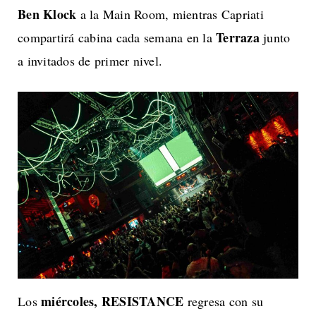
Ben Klock
a la Main Room, mientras Capriati
Terraza
compartirá cabina cada semana en la
junto
a invitados de primer nivel.
miércoles, RESISTANCE
Los
regresa con su