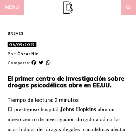
Skip
MENU
to
content
BREVES
06/09/2019
Por:
Òscar Nin
F
T
W
Comparte:
a
w
h
c
i
a
El primer centro de investigación sobre
e
t
t
drogas psicodélicas abre en EE.UU.
b
t
s
o
e
A
o
r
p
Tiempo de lectura:
2
minutos
k
p
Johns Hopkins
El prestigioso hospital
abre un
nuevo centro de investigación dirigido a cómo los
usos lúdicos de drogas ilegales psicodélicas afectan