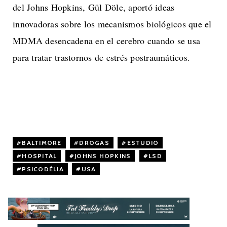
del Johns Hopkins, Gül Döle, aportó ideas
innovadoras sobre los mecanismos biológicos que el
MDMA desencadena en el cerebro cuando se usa
para tratar trastornos de estrés postraumáticos.
BALTIMORE
,
DROGAS
,
ESTUDIO
,
HOSPITAL
,
JOHNS HOPKINS
,
LSD
,
PSICODÉLIA
,
USA