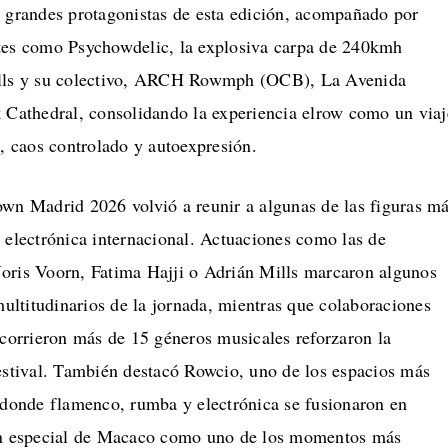
s grandes protagonistas de esta edición, acompañado por
tes como Psychowdelic, la explosiva carpa de 240kmh
ills y su colectivo, ARCH Rowmph (OCB), La Avenida
k Cathedral, consolidando la experiencia elrow como un viaj
a, caos controlado y autoexpresión.
own Madrid 2026 volvió a reunir a algunas de las figuras m
 electrónica internacional. Actuaciones como las de
Joris Voorn, Fatima Hajji o Adrián Mills marcaron algunos
ltitudinarios de la jornada, mientras que colaboraciones
ecorrieron más de 15 géneros musicales reforzaron la
festival. También destacó Rowcio, uno de los espacios más
, donde flamenco, rumba y electrónica se fusionaron en
ión especial de Macaco como uno de los momentos más