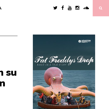
A
n su
ón