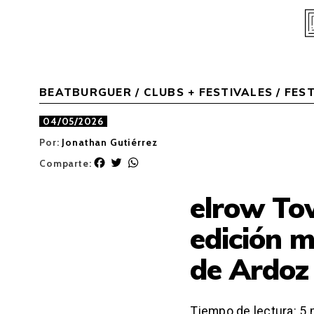
Skip
to
content
BEATBURGUER
/
CLUBS + FESTIVALES
/
FEST
04/05/2026
Por:
Jonathan Gutiérrez
F
T
W
Comparte:
a
w
h
c
i
a
elrow To
e
t
t
b
t
s
edición m
o
e
A
o
r
p
de Ardoz
k
p
Tiempo de lectura:
5