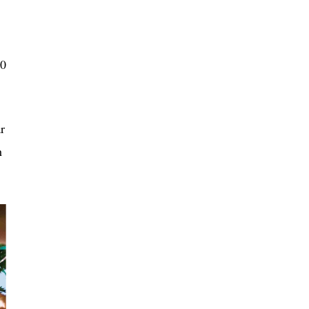
30
r
h