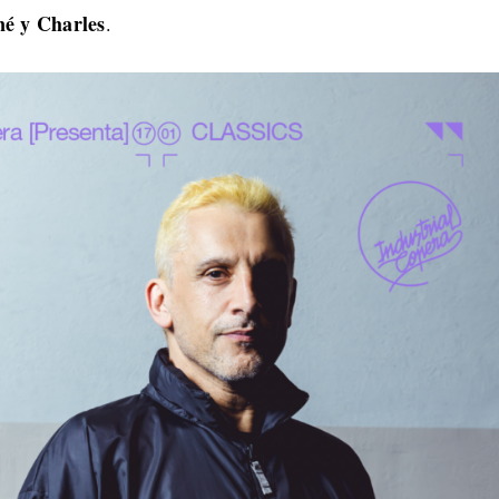
é y Charles
.