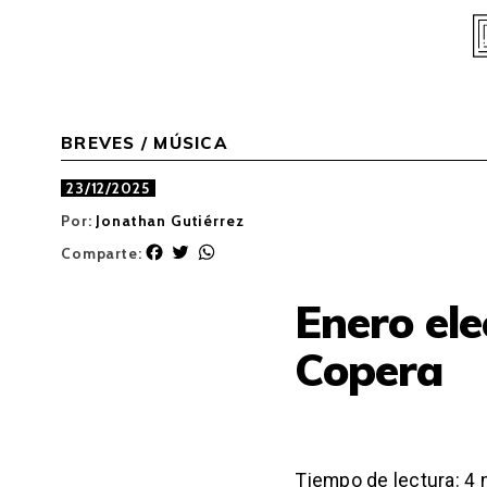
Skip
to
content
BREVES
/
MÚSICA
23/12/2025
Por:
Jonathan Gutiérrez
F
T
W
Comparte:
a
w
h
c
i
a
Enero ele
e
t
t
b
t
s
Copera
o
e
A
o
r
p
k
p
Tiempo de lectura:
4