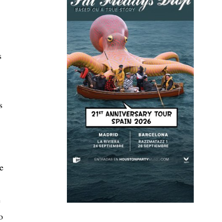
s
s
e
e
o