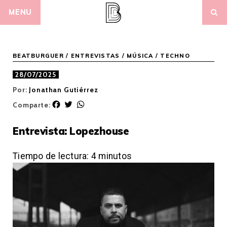
Skip
MENU
to
content
BEATBURGUER
/
ENTREVISTAS
/
MÚSICA
/
TECHNO
28/07/2025
Por:
Jonathan Gutiérrez
F
T
W
Comparte:
a
w
h
c
i
a
Entrevista: Lopezhouse
e
t
t
b
t
s
o
e
A
Tiempo de lectura:
4
minutos
o
r
p
k
p