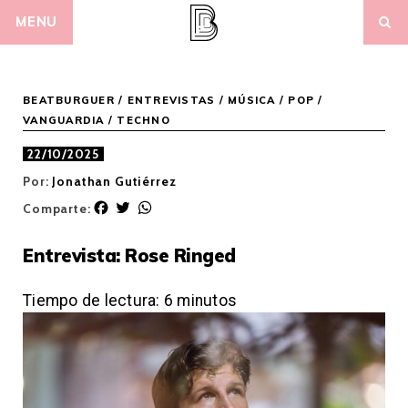
Skip
MENU
to
content
BEATBURGUER
/
ENTREVISTAS
/
MÚSICA
/
POP /
VANGUARDIA
/
TECHNO
22/10/2025
Por:
Jonathan Gutiérrez
F
T
W
Comparte:
a
w
h
c
i
a
Entrevista: Rose Ringed
e
t
t
b
t
s
o
e
A
Tiempo de lectura:
6
minutos
o
r
p
k
p