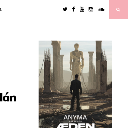
A
lán