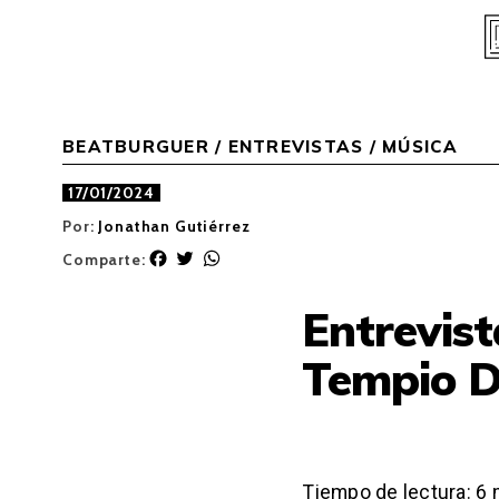
Skip
to
content
BEATBURGUER
/
ENTREVISTAS
/
MÚSICA
17/01/2024
Por:
Jonathan Gutiérrez
F
T
W
Comparte:
a
w
h
c
i
a
Entrevist
e
t
t
b
t
s
Tempio D
o
e
A
o
r
p
k
p
Tiempo de lectura:
6