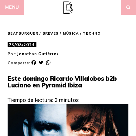
Skip
MENU
to
content
BEATBURGUER
/
BREVES
/
MÚSICA
/
TECHNO
23/08/2024
Por:
Jonathan Gutiérrez
F
T
W
Comparte:
a
w
h
c
i
a
Este domingo Ricardo Villalobos b2b
e
t
t
Luciano en Pyramid Ibiza
b
t
s
o
e
A
o
r
p
Tiempo de lectura:
3
minutos
k
p