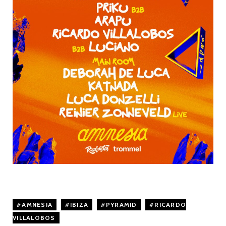
AMNESIA
,
IBIZA
,
PYRAMID
,
RICARDO
VILLALOBOS