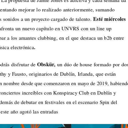
. La propuesta de Jamie Jones es adictiva y cada semana da
ntentando mejorar lo realizado anteriormente, sumando
Esté miércoles
s sonidos a un proyecto cargado de talento.
afronta un nuevo capítulo en UNVRS con un line up
par a los amantes clubbing, en el que destaca un b2b entre
.
sica electrónica
Obskür,
rás disfrutar de
un dúo de house formado por do
hy y Fausto, originarios de Dublín, Irlanda, que están
n nombre desde que comenzaron en mayo de 2019, habiend
conciertos increíbles con Konspiracy Club en Dublín y
emás de debutar en festivales en el escenario Spin del
 este año agotó las entradas