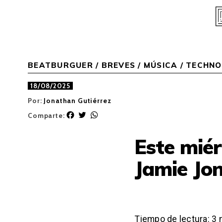
Skip
to
content
BEATBURGUER
/
BREVES
/
MÚSICA
/
TECHNO
18/08/2025
Por:
Jonathan Gutiérrez
F
T
W
Comparte:
a
w
h
c
i
a
Este miér
e
t
t
b
t
s
Jamie Jo
o
e
A
o
r
p
k
p
Tiempo de lectura:
3