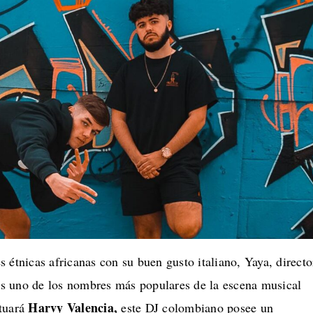
s étnicas africanas con su buen gusto italiano, Yaya, directo
s uno de los nombres más populares de la escena musical
Harvy Valencia,
ctuará
este DJ colombiano posee un