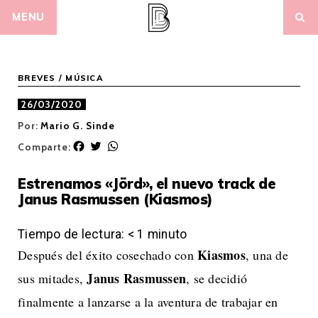
Skip
MENU
to
content
BREVES
/
MÚSICA
26/03/2020
Por:
Mario G. Sinde
F
T
W
Comparte:
a
w
h
c
i
a
Estrenamos «Jörd», el nuevo track de
e
t
t
Janus Rasmussen (Kiasmos)
b
t
s
o
e
A
o
r
p
Tiempo de lectura:
< 1
minuto
k
p
Kiasmos
Después del éxito cosechado con
, una de
Janus Rasmussen
sus mitades,
, se decidió
finalmente a lanzarse a la aventura de trabajar en