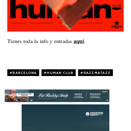
aquí
Tienes toda la info y entradas
.
BARCELONA
,
HUMAN CLUB
,
RAZZMATAZZ