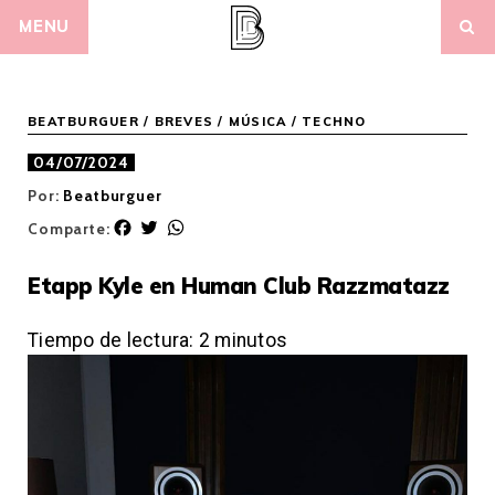
Skip
MENU
to
content
BEATBURGUER
/
BREVES
/
MÚSICA
/
TECHNO
04/07/2024
Por:
Beatburguer
F
T
W
Comparte:
a
w
h
c
i
a
Etapp Kyle en Human Club Razzmatazz
e
t
t
b
t
s
o
e
A
Tiempo de lectura:
2
minutos
o
r
p
k
p