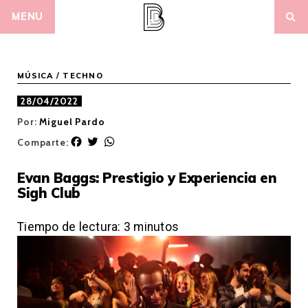
Skip
MENU
to
content
MÚSICA
/
TECHNO
28/04/2022
Por:
Miguel Pardo
F
T
W
Comparte:
a
w
h
c
i
a
Evan Baggs: Prestigio y Experiencia en
e
t
t
Sigh Club
b
t
s
o
e
A
o
r
p
Tiempo de lectura:
3
minutos
k
p