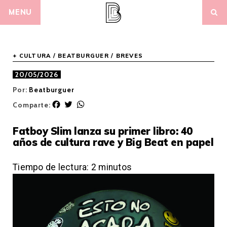
Skip
MENU
to
content
+ CULTURA
/
BEATBURGUER
/
BREVES
20/05/2026
Por:
Beatburguer
F
T
W
Comparte:
a
w
h
c
i
a
Fatboy Slim lanza su primer libro: 40
e
t
t
años de cultura rave y Big Beat en papel
b
t
s
o
e
A
o
r
p
Tiempo de lectura:
2
minutos
k
p