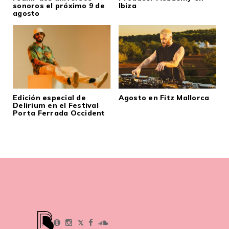
sonoros el próximo 9 de
Ibiza
agosto
Edición especial de
Agosto en Fitz Mallorca
Delirium en el Festival
Porta Ferrada Occident
𝕏