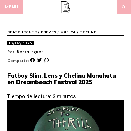
Skip
MENU
to
content
BEATBURGUER
/
BREVES
/
MÚSICA
/
TECHNO
13/02/2025
Por:
Beatburguer
F
T
W
Comparte:
a
w
h
c
i
a
Fatboy Slim, Lens y Chelina Manuhutu
e
t
t
en Dreambeach Festival 2025
b
t
s
o
e
A
o
r
p
Tiempo de lectura:
3
minutos
k
p