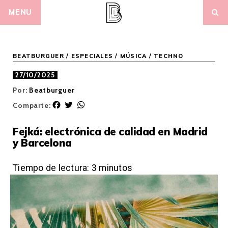
Skip
MENU
to
content
BEATBURGUER
/
ESPECIALES
/
MÚSICA
/
TECHNO
27/10/2025
Por:
Beatburguer
F
T
W
Comparte:
a
w
h
c
i
a
Fejká: electrónica de calidad en Madrid
e
t
t
y Barcelona
b
t
s
o
e
A
o
r
p
Tiempo de lectura:
3
minutos
k
p