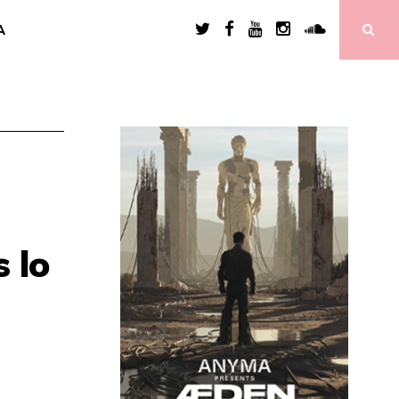
A
 lo