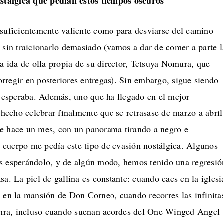
ostálgica que pedían estos tiempos oscuros
 suficientemente valiente como para desviarse del camino
 sin traicionarlo demasiado (vamos a dar de comer a parte l
na ida de olla propia de su director, Tetsuya Nomura, que
rregir en posteriores entregas). Sin embargo, sigue siendo
e esperaba. Además, uno que ha llegado en el mejor
echo celebrar finalmente que se retrasase de marzo a abril
e hace un mes, con un panorama tirando a negro e
el cuerpo me pedía este tipo de evasión nostálgica. Algunos
s esperándolo, y de algún modo, hemos tenido una regresió
sa. La piel de gallina es constante: cuando caes en la iglesi
s en la mansión de Don Corneo, cuando recorres las infinita
hinra, incluso cuando suenan acordes del One Winged Angel