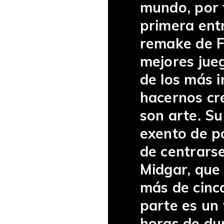
mundo, por f
primera ent
remake de Fi
mejores jueg
de los más 
hacernos cr
son arte. S
exento de p
de centrars
Midgar, que 
más de cinco
parte es un
horas de du