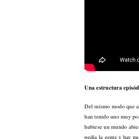
Una estructura episód
Del mismo modo que al
han tenido uno muy por
hubiese un mundo abier
pedía la gente y hay mo