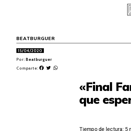
Skip
to
content
BEATBURGUER
15/04/2020
Por:
Beatburguer
F
T
W
Comparte:
a
w
h
c
i
a
«Final Fa
e
t
t
b
t
s
que espe
o
e
A
o
r
p
k
p
Tiempo de lectura:
5