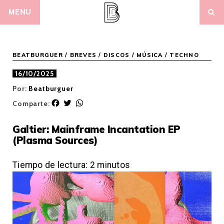
Skip
MENU
to
content
BEATBURGUER
/
BREVES
/
DISCOS
/
MÚSICA
/
TECHNO
16/10/2025
Por:
Beatburguer
F
T
W
Comparte:
a
w
h
c
i
a
Galtier: Mainframe Incantation EP
e
t
t
(Plasma Sources)
b
t
s
o
e
A
o
r
p
Tiempo de lectura:
2
minutos
k
p