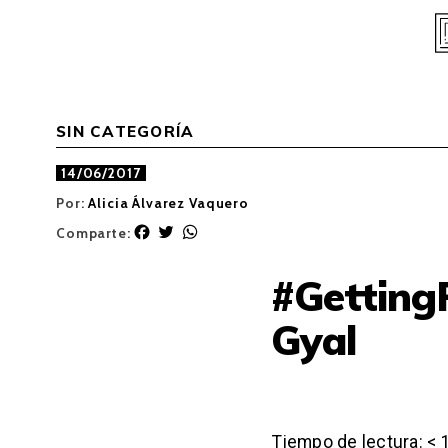
Skip
to
content
SIN CATEGORÍA
14/06/2017
Por:
Alicia Álvarez Vaquero
F
T
W
Comparte:
a
w
h
c
i
a
#Getting
e
t
t
b
t
s
Gyal
o
e
A
o
r
p
k
p
Tiempo de lectura:
< 