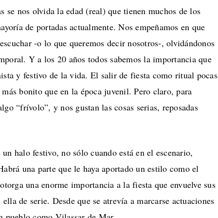
as se nos olvida la edad (real) que tienen muchos de los
 mayoría de portadas actualmente. Nos empeñamos en que
escuchar -o lo que queremos decir nosotros-, olvidándonos
mporal. Y a los 20 años todos sabemos la importancia que
sta y festivo de la vida. El salir de fiesta como ritual pocas
 más bonito que en la época juvenil. Pero claro, para
lgo “frívolo”, y nos gustan las cosas serias, reposadas
un halo festivo, no sólo cuando está en el escenario,
Habrá una parte que le haya aportado un estilo como el
 otorga una enorme importancia a la fiesta que envuelve sus
ae ella de serie. Desde que se atrevía a marcarse actuaciones
 un pueblo como
Vilassar de Mar.